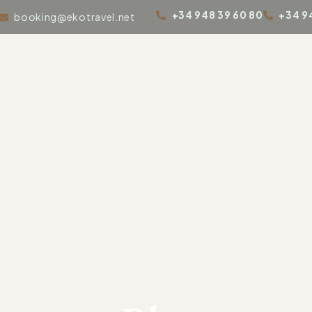
+34 948 39 60 80
+34 9
booking@ekotravel.net
icio
Habitaciones
La casa
Experiencias