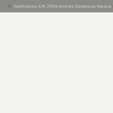
Kaaño Etxea, S/N, 31866 Arrarats, Basaburua, Navarra.
In