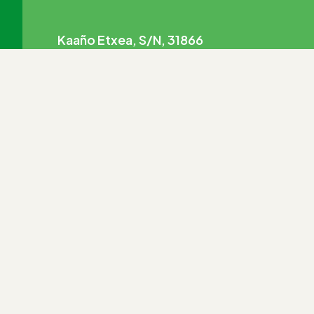
Kaaño Etxea, S/N, 31866
Arrarats, Basaburua, Navarra.
Reservar ahora