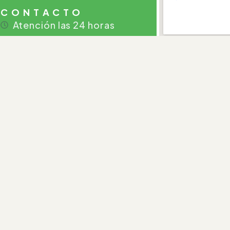
CONTACTO
Atención las 24 horas
+34 948 39 60 80
+34 948 39 60 10
+34 685 70 72 77
booking@ekotravel.net
Inicio
Habitacio