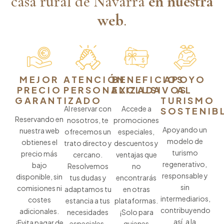
casa rural de Navarra
en nuestra
web
.
MEJOR
ATENCIÓN
BENEFICIOS
APOYO
PRECIO
PERSONALIZADA
EXCLUSIVOS
AL
GARANTIZADO
TURISMO
Al reservar con
Accede a
SOSTENIB
Reservando en
nosotros, te
promociones
Apoyando un
nuestra web
ofrecemos un
especiales,
modelo de
obtienes el
trato directo y
descuentos y
turismo
precio más
cercano.
ventajas que
regenerativo,
bajo
Resolvemos
no
responsable y
disponible, sin
tus dudas y
encontrarás
sin
comisiones ni
adaptamos tu
en otras
intermediarios,
costes
estancia a tus
plataformas.
contribuyendo
adicionales.
necesidades
¡Solo para
así, a la
¡Evita pagar de
especiales.
quienes