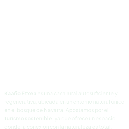
Respira el bosque,
siéntete
en casa.
Kaaño Etxea
es una casa rural autosuficiente y
regenerativa, ubicada en un entorno natural único
en el bosque de Navarra. Apostamos por el
turismo sostenible
, ya que ofrece un espacio
donde la conexión con la naturaleza es total.