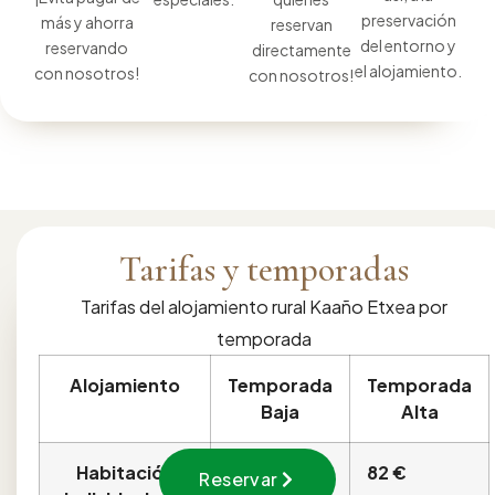
preservación
más y ahorra
reservan
del entorno y
reservando
directamente
el alojamiento.
con nosotros!
con nosotros!
Tarifas y temporadas
Tarifas del alojamiento rural Kaaño Etxea por
temporada
Alojamiento
Temporada
Temporada
Baja
Alta
Habitación
64 €
82 €
Reservar