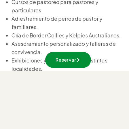
Cursos de pastoreo para pastores y
particulares.
Adiestramiento de perros de pastor y
familiares.
Cría de Border Collies y Kelpies Australianos.
Asesoramiento personalizado y talleres de
convivencia.
Reservar
Exhibiciones y formaciones en distintas
localidades.
Podéis contactar directamente con
Virginia o
Fermín
para concertar una cita o recibir más
información.
Teléfonos:
659 706 608 / 606 400 902
Correo:
yeleen@yeleen.com
Web:
www.yeleen.com
También podéis seguirles en
Facebook: Yeleen