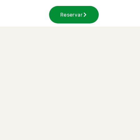
Reservar
Paseos a caballo entre bosques de Kaaño Etxea: descubre
Caballos del Bosque