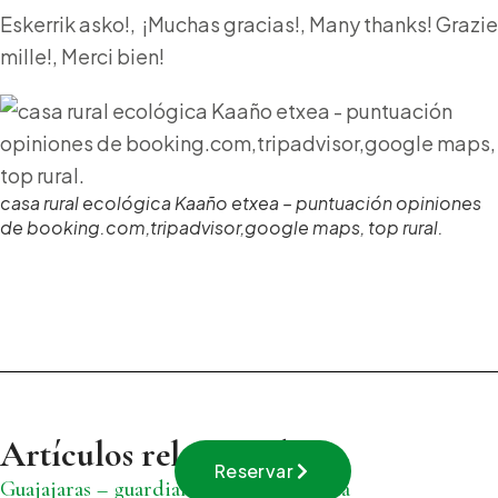
Eskerrik asko!, ¡Muchas gracias!, Many thanks! Grazie
mille!, Merci bien!
casa rural ecológica Kaaño etxea – puntuación opiniones
de booking.com,tripadvisor,google maps, top rural.
Artículos relacionados
Reservar
Guajajaras – guardianes de la Amazonia