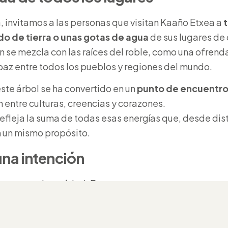
, invitamos a las personas que visitan Kaaño Etxea a
t
 de tierra o unas gotas de agua
de sus lugares de 
 se mezcla con las raíces del roble, como una ofrend
az entre todos los pueblos y regiones del mundo.
ste árbol se ha convertido en un
punto de encuentro 
 entre culturas, creencias y corazones.
efleja la suma de todas esas energías que, desde dist
n un mismo propósito.
una intención
az no es solo un árbol. Es una promesa.
a recordar que la paz comienza en lo más pequeño: en
nas, en la forma en que nos relacionamos, en el respe
coge.