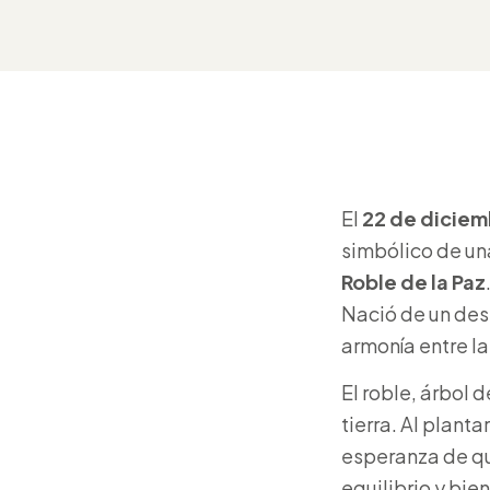
El
22 de diciem
simbólico de u
Roble de la Paz
Nació de un dese
armonía entre la
El roble, árbol 
tierra. Al plant
esperanza de qu
equilibrio y bie