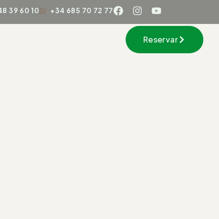
48 39 60 10
+34 685 70 72 77
Reservar
Blog
Contacto