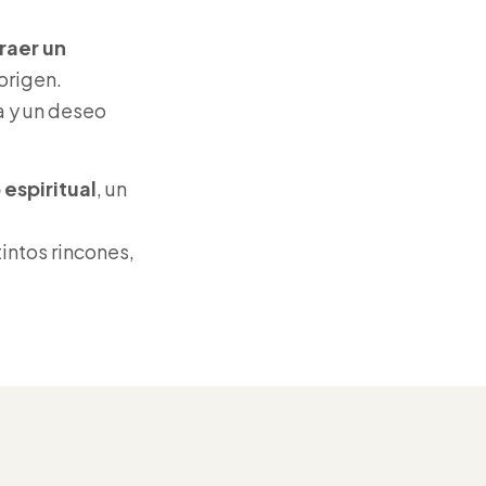
raer un
origen.
a y un deseo
espiritual
, un
intos rincones,
 nuestras
to hacia la