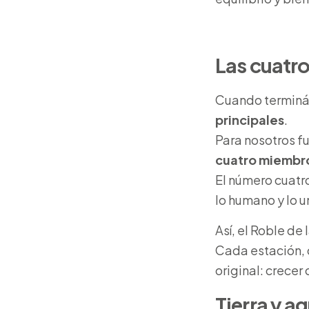
Las cuatro
Cuando termináb
principales
.
Para nosotros fu
cuatro miembro
El número cuatro
lo humano y lo u
Así, el Roble de 
Cada estación, 
original: crecer
Tierra y a