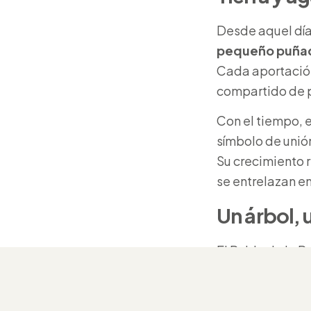
Desde aquel día
pequeño puñado
Cada aportación
compartido de p
Con el tiempo, e
símbolo de unión
Su crecimiento r
se entrelazan e
Un árbol, 
El Roble de la P
Una invitación 
acciones cotidia
tierra que nos a