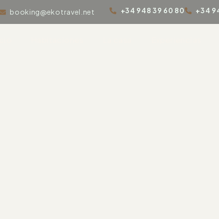
+34 948 39 60 80
+34 9
booking@ekotravel.net
icio
Habitaciones
La casa
Experiencias