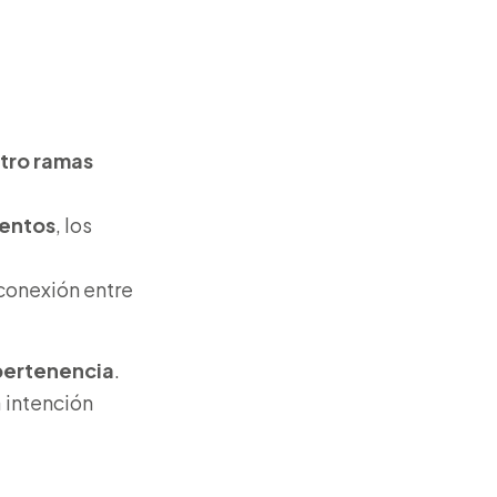
tro ramas
entos
, los
 conexión entre
 pertenencia
.
 intención