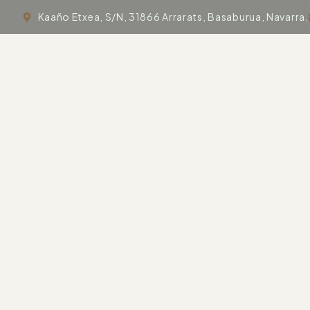
Kaaño Etxea, S/N, 31866 Arrarats, Basaburua, Navarra.
In