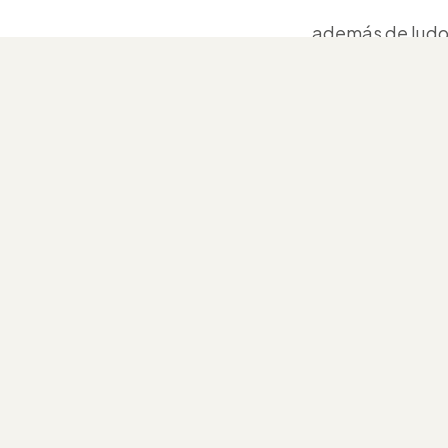
además de ludot
Organiza el Ayu
Gobeies, Casa U
museo trufa de
podéis ver la
no
y descargar
el t