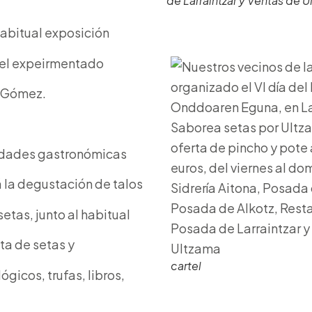
de Larraintzar y Ventas de 
habitual exposición
el expeirmentado
r Gómez.
edades gastronómicas
á la degustación de talos
etas, junto al habitual
a de setas y
cartel
gicos, trufas, libros,