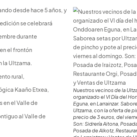
zando desde hace 5 años, y
 edición se celebrará
embre durante
en el frontón
n la Ultzama.
nto rural,
ógica Kaaño Etxea,
Nuestros vecinos de la Ultz
organizado el VI Día del 
s en el Valle de
Eguna, en Larrainzar. Sabor
Ultzama, con la oferta de p
ntiguo al Valle de
precio de 3 euros, del vier
Son: Sidrería Aitona, Posada
Posada de Alkotz, Restaura