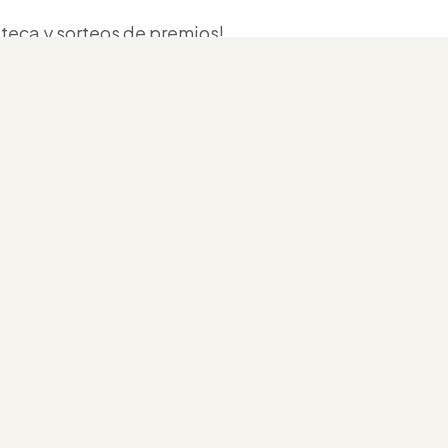
eca y sorteos de premios!
ntamiento de la Ultzama,
bieto, micosfera, bongui,
 Metauten, Micovaldorba
ticia
ríptico