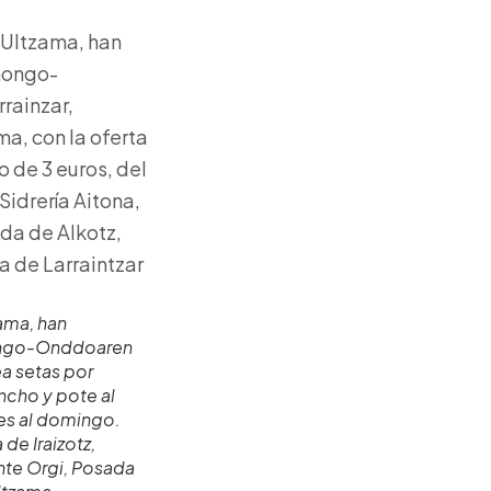
ama, han
Hongo-Onddoaren
ea setas por
incho y pote al
nes al domingo.
 de Iraizotz,
nte Orgi, Posada