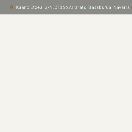
Kaaño Etxea, S/N, 31866 Arrarats, Basaburua, Navarra.
In