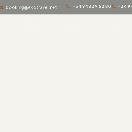
+34 948 39 60 80
+34 9
booking@ekotravel.net
icio
Habitaciones
La casa
Experiencias