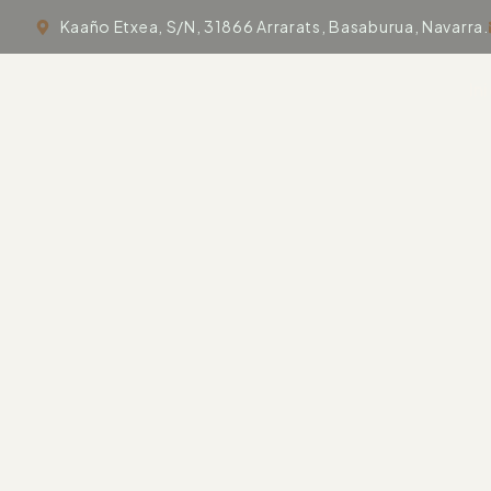
Kaaño Etxea, S/N, 31866 Arrarats, Basaburua, Navarra.
In