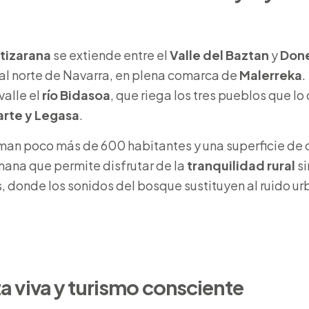
rtizarana
se extiende entre el
Valle del Baztan
y
Don
 al norte de Navarra, en plena comarca de
Malerreka
.
valle el
río Bidasoa
, que riega los tres pueblos que l
arte y Legasa
.
man poco más de 600 habitantes y una superficie de 
ana que permite disfrutar de la
tranquilidad rural
si
, donde los sonidos del bosque sustituyen al ruido ur
a viva y turismo consciente