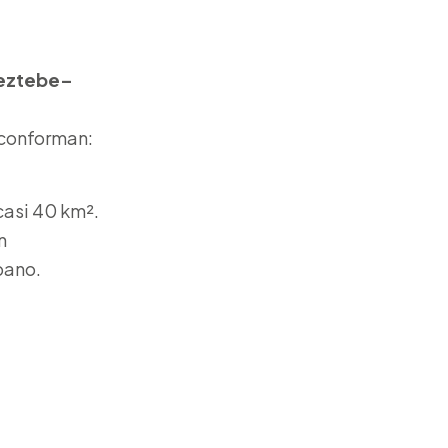
eztebe–
o conforman:
casi 40 km².
n
bano.