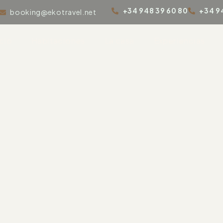
+34 948 39 60 80
+34 9
booking@ekotravel.net
icio
Habitaciones
La casa
Experiencias