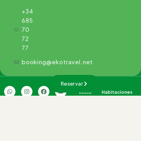
+34
685
70
72
77
booking@ekotravel.net
Reservar
Inicio
Habitaciones
La casa
Experiencias
Blog
Contacto
Kaaño Etxea
© 2026. Todos los
Motorizado con energía