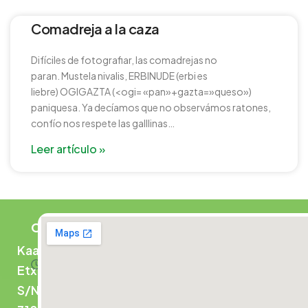
Comadreja a la caza
Difíciles de fotografiar, las comadrejas no
paran. Mustela nivalis, ERBINUDE (erbi es
liebre) OGIGAZTA (<ogi= «pan»+gazta=»queso»)
paniquesa. Ya decíamos que no observámos ratones,
confío nos respete las galllinas…
Leer artículo »
CONTACTO
Atención
Kaaño
las 24
Etxea,
horas
S/N,