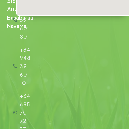
31866
+34
Arrarats,
948
Basaburua,
39
Navarra.
60
80
+34
948
39
60
10
+34
685
70
72