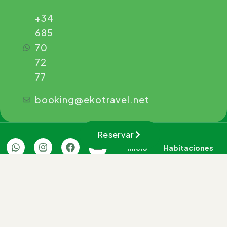
+34
685
70
72
77
booking@ekotravel.net
Reservar
Inicio
Habitaciones
La casa
Experiencias
Blog
Contacto
Kaaño Etxea
© 2026. Todos los
Motorizado con energía